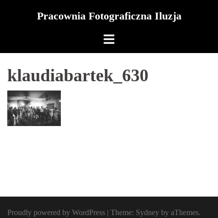
Skip
Pracownia Fotograficzna Iluzja
to
content
klaudiabartek_630
Proudly powered by WordPress
|
Theme:
Sydney
by aThemes.