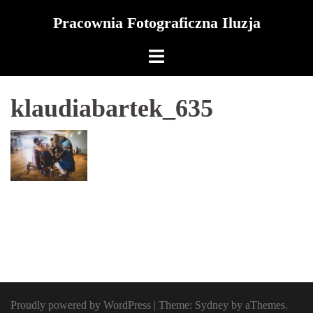
Skip
Pracownia Fotograficzna Iluzja
to
content
klaudiabartek_635
Proudly powered by WordPress
|
Theme:
Sydney
by aThemes.