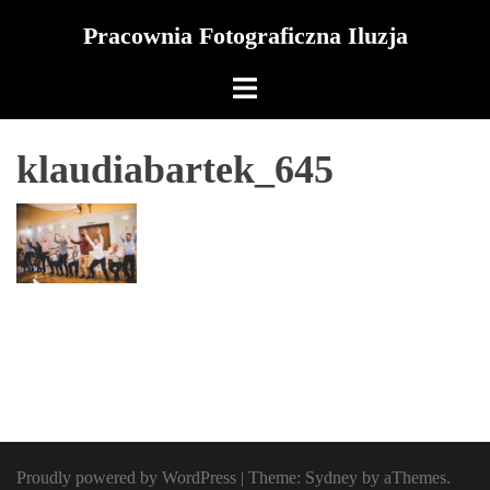
Skip
Pracownia Fotograficzna Iluzja
to
content
klaudiabartek_645
Proudly powered by WordPress
|
Theme:
Sydney
by aThemes.