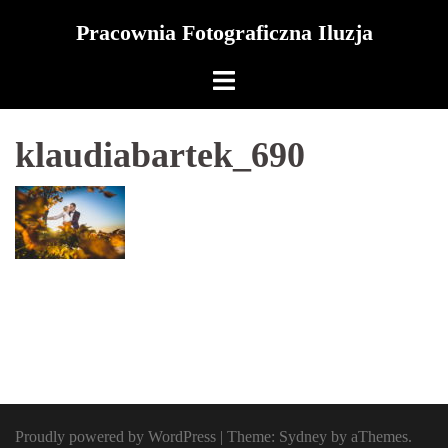
Skip
Pracownia Fotograficzna Iluzja
to
content
klaudiabartek_690
Proudly powered by WordPress
|
Theme:
Sydney
by aThemes.