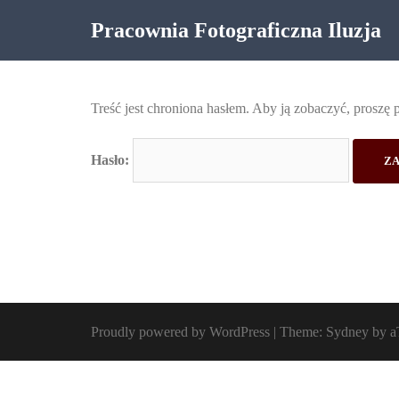
Skip
Pracownia Fotograficzna Iluzja
to
content
Treść jest chroniona hasłem. Aby ją zobaczyć, proszę 
Hasło:
Proudly powered by WordPress
|
Theme:
Sydney
by a