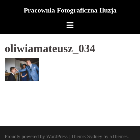
Skip
Pracownia Fotograficzna Iluzja
to
content
oliwiamateusz_034
Proudly powered by WordPress
|
Theme:
Sydney
by aThemes.