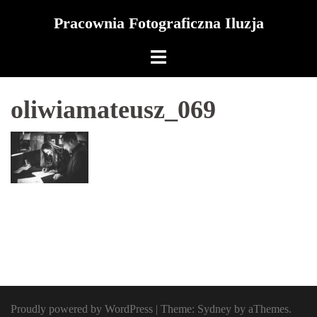
Skip
Pracownia Fotograficzna Iluzja
to
content
oliwiamateusz_069
Proudly powered by WordPress
|
Theme:
Sydney
by aThemes.