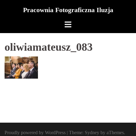
Skip
Pracownia Fotograficzna Iluzja
to
content
oliwiamateusz_083
Proudly powered by WordPress
|
Theme:
Sydney
by aThemes.