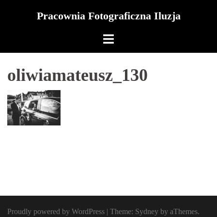
Skip
Pracownia Fotograficzna Iluzja
to
content
oliwiamateusz_130
Proudly powered by WordPress
|
Theme:
Sydney
by aThemes.