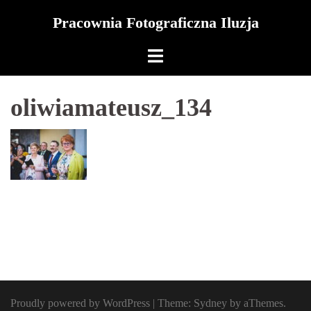
Skip
Pracownia Fotograficzna Iluzja
to
content
oliwiamateusz_134
Proudly powered by WordPress
|
Theme:
Sydney
by aThemes.