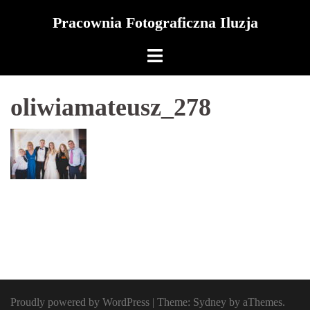
Skip
Pracownia Fotograficzna Iluzja
to
content
oliwiamateusz_278
Proudly powered by WordPress
|
Theme:
Sydney
by aThemes.