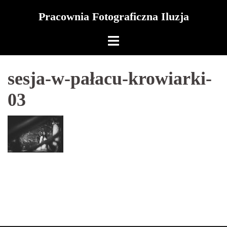
Skip
Pracownia Fotograficzna Iluzja
to
content
sesja-w-pałacu-krowiarki-
03