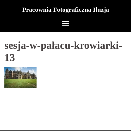
Skip
Pracownia Fotograficzna Iluzja
to
content
sesja-w-pałacu-krowiarki-
13