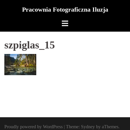
Skip
Pracownia Fotograficzna Iluzja
to
content
szpiglas_15
Proudly powered by WordPress
|
Theme:
Sydney
by aThemes.