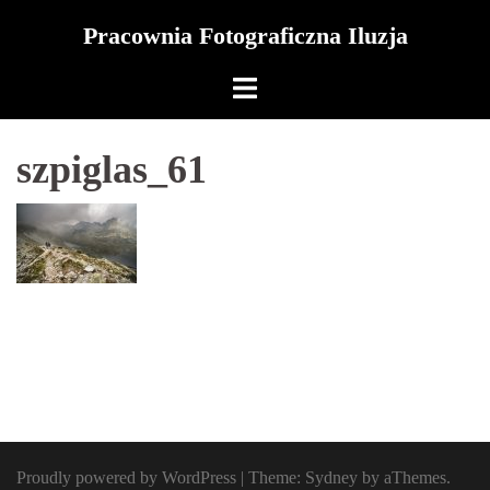
Skip
Pracownia Fotograficzna Iluzja
to
content
szpiglas_61
Proudly powered by WordPress
|
Theme:
Sydney
by aThemes.