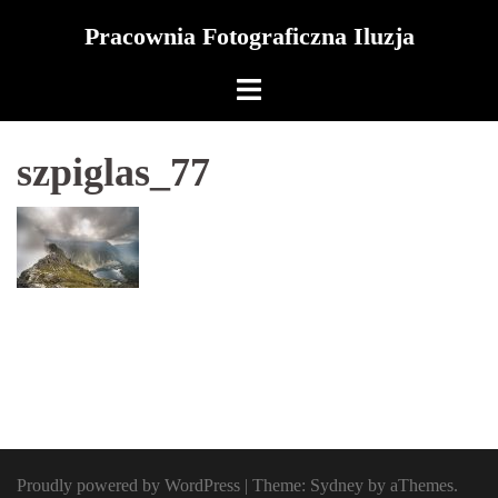
Skip
Pracownia Fotograficzna Iluzja
to
content
szpiglas_77
Proudly powered by WordPress
|
Theme:
Sydney
by aThemes.