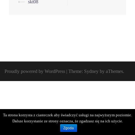
Post
⟵
skt08
navigation
Proudly powered by WordPress
|
Theme:
Sydney
by aThemes.
Ta strona korzysta z ciasteczek aby świadczyć usługi na najwyższym poziomie.
Dalsze korzystanie ze strony oznacza, że zgadzasz się na ich użycie.
Zgoda