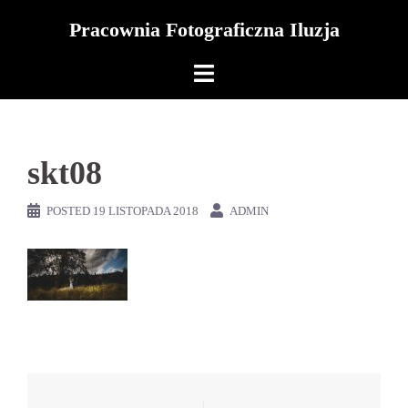
Skip
Pracownia Fotograficzna Iluzja
to
content
skt08
POSTED
19 LISTOPADA 2018
ADMIN